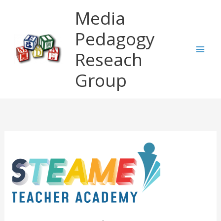
Μετάβαση
Media
στο
περιεχόμενο
Pedagogy
Reseach
Group