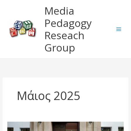
Μετάβαση
Media
στο
περιεχόμενο
Pedagogy
Reseach
Group
Μάιος 2025
DATA