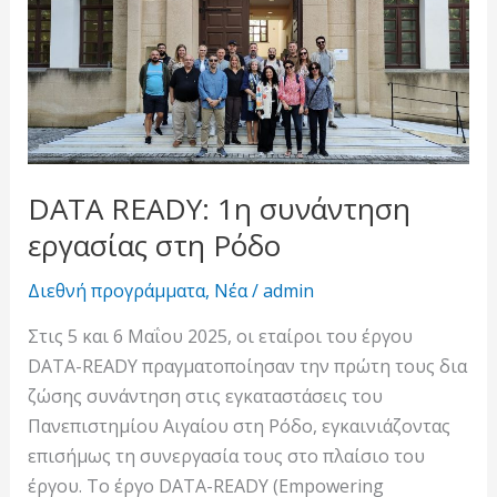
READY:
1η
συνάντηση
εργασίας
στη
Ρόδο
DATA READY: 1η συνάντηση
εργασίας στη Ρόδο
Διεθνή προγράμματα
,
Νέα
/
admin
Στις 5 και 6 Μαΐου 2025, οι εταίροι του έργου
DATA-READY πραγματοποίησαν την πρώτη τους δια
ζώσης συνάντηση στις εγκαταστάσεις του
Πανεπιστημίου Αιγαίου στη Ρόδο, εγκαινιάζοντας
επισήμως τη συνεργασία τους στο πλαίσιο του
έργου. Το έργο DATA-READY (Empowering