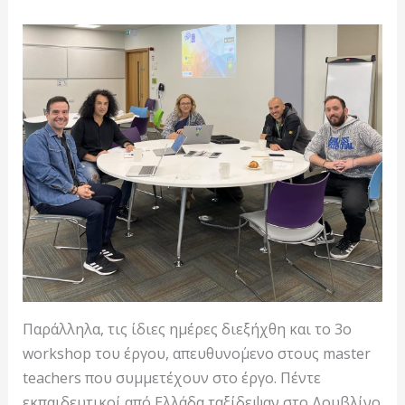
Παράλληλα, τις ίδιες ημέρες διεξήχθη και το 3ο
workshop του έργου, απευθυνο΄μενο στους master
teachers που συμμετέχουν στο έργο. Πέντε
εκπαιδευτικοί από Ελλάδα ταξίδεψαν στο Δουβλίνο