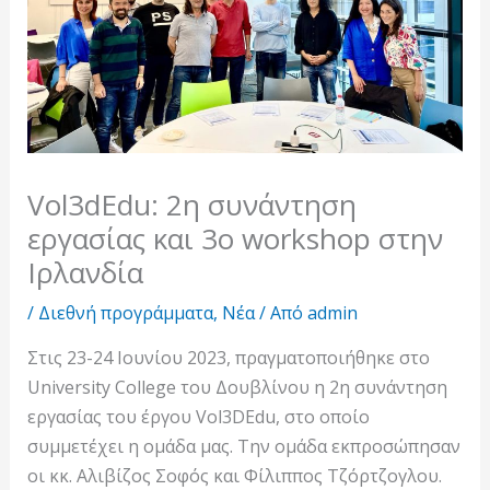
Vol3dEdu: 2η συνάντηση
εργασίας και 3ο workshop στην
Ιρλανδία
/
Διεθνή προγράμματα
,
Νέα
/ Από
admin
Στις 23-24 Ιουνίου 2023, πραγματοποιήθηκε στο
University College του Δουβλίνου η 2η συνάντηση
εργασίας του έργου Vol3DEdu, στο οποίο
συμμετέχει η ομάδα μας. Την ομάδα εκπροσώπησαν
οι κκ. Αλιβίζος Σοφός και Φίλιππος Τζόρτζογλου.